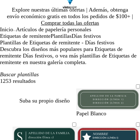
Diapositiva
Explore nuestras últimas ofertas | Además, obtenga
1
envío económico gratis en todos los pedidos de $100+ |
de
Comprar todas las ofertas
1
Inicio
Artículos de papelería personales
...
Etiquetas de remitente
Plantillas
Días festivos
Plantillas de Etiquetas de remitente - Días festivos
Descubra los diseños más populares para Etiquetas de
remitente Días festivos, o vea más plantillas de Etiquetas de
remitente en nuestra galería completa.
Buscar plantillas
1253 resultados
Filtros
Suba su propio diseño
v
t
r
g
b
b
a
r
Papel Blanco
e
o
o
r
l
l
z
o
r
s
j
i
a
a
u
j
d
t
o
s
n
n
l
o
e
a
o
c
c
o