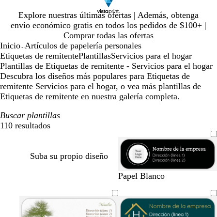
Diapositiva
Explore nuestras últimas ofertas | Además, obtenga
1
envío económico gratis en todos los pedidos de $100+ |
de
Comprar todas las ofertas
1
Inicio
Artículos de papelería personales
...
Etiquetas de remitente
Plantillas
Servicios para el hogar
Plantillas de Etiquetas de remitente - Servicios para el hogar
Descubra los diseños más populares para Etiquetas de
remitente Servicios para el hogar, o vea más plantillas de
Etiquetas de remitente en nuestra galería completa.
Buscar plantillas
110 resultados
Filtros
Suba su propio diseño
n
m
r
s
v
t
Papel Blanco
e
a
o
a
e
o
g
l
s
l
r
s
r
v
a
m
d
t
o
a
ó
e
a