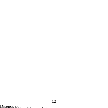
1
2
Página
Página
Diseños por