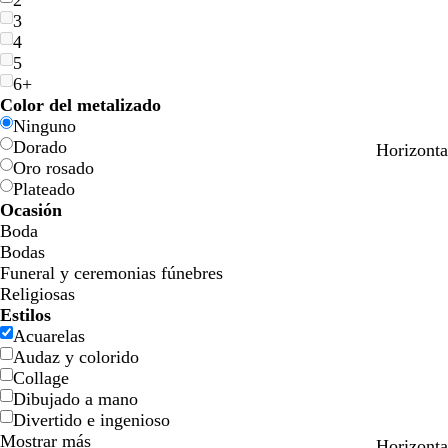
2
3
4
5
6+
Color del metalizado
Ninguno
Dorado
v
b
m
a
b
b
a
Horizonta
Oro rosado
e
l
a
c
l
l
z
Plateado
r
a
r
e
a
a
u
Ocasión
d
n
r
r
n
n
l
Boda
e
c
ó
o
c
c
o
Bodas
o
o
n
o
o
s
Funeral y ceremonias fúnebres
l
c
Religiosas
i
u
Estilos
v
r
Acuarelas
a
o
Audaz y colorido
Collage
Dibujado a mano
Divertido e ingenioso
Mostrar más
b
c
b
a
g
Horizonta