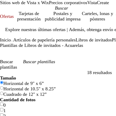
Sitios web de Vista x Wix
Precios corporativos
VistaCreate
Tarjetas de
Postales y
Carteles, lonas y
Ofertas
presentación
publicidad impresa
pósteres
Diapositiva
Explore nuestras últimas ofertas | Además, obtenga envío 
1
de
Inicio
Artículos de papelería personales
Libros de invitados
Pl
1
...
Plantillas de Libros de invitados - Acuarelas
Buscar
plantillas
18 resultados
Filtros
Tamaño
Horizontal de 9" x 6”
Horizontal de 10.5" x 8.25”
Cuadrado de 12" x 12”
Cantidad de fotos
0
1