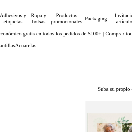
Adhesivos y
Ropa y
Productos
Invitaci
Packaging
etiquetas
bolsas
promocionales
artícul
económico gratis en todos los pedidos de $100+ |
Comprar toda
antillas
Acuarelas
Suba su propio 