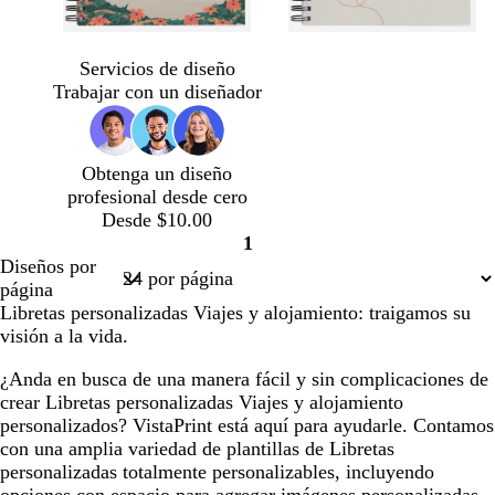
c
d
a
a
r
o
c
z
Servicios de diseño
e
r
e
u
Trabajar con un diseñador
m
a
r
l
a
d
o
o
o
s
Obtenga un diseño
c
profesional desde cero
u
Desde $10.00
r
1
o
Página
Diseños por
1
página
Libretas personalizadas Viajes y alojamiento: traigamos su
visión a la vida.
¿Anda en busca de una manera fácil y sin complicaciones de
crear Libretas personalizadas Viajes y alojamiento
personalizados? VistaPrint está aquí para ayudarle. Contamos
con una amplia variedad de plantillas de Libretas
personalizadas totalmente personalizables, incluyendo