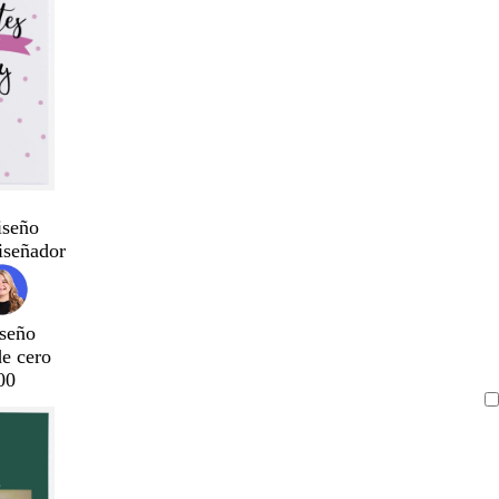
iseño
iseñador
seño
de cero
00