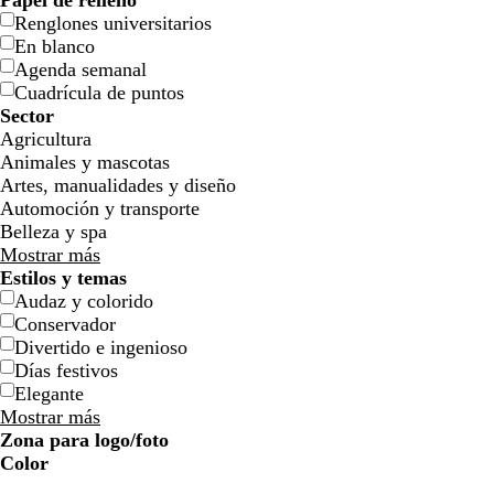
Papel de relleno
Renglones universitarios
En blanco
Agenda semanal
Cuadrícula de puntos
Sector
Agricultura
Animales y mascotas
n
n
n
n
n
Artes, manualidades y diseño
e
e
e
e
e
Automoción y transporte
g
g
g
g
g
Belleza y spa
r
r
r
r
r
Mostrar más
o
o
o
o
o
Estilos y temas
Audaz y colorido
Conservador
Divertido e ingenioso
Días festivos
Elegante
Mostrar más
Zona para logo/foto
Color
n
b
b
a
b
a
a
v
v
a
a
n
n
r
r
g
g
b
b
n
n
m
m
c
c
v
v
r
r
e
l
l
z
l