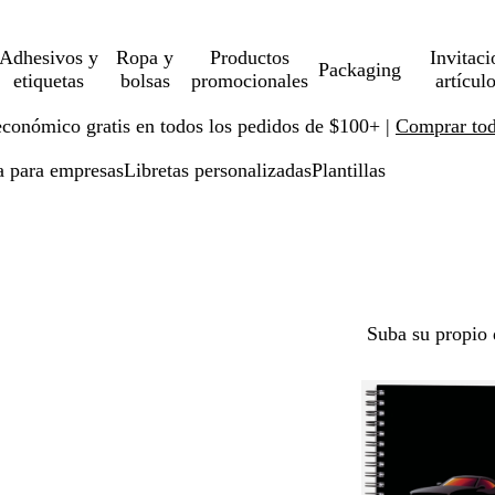
Adhesivos y
Ropa y
Productos
Invitaci
Packaging
etiquetas
bolsas
promocionales
artícul
económico gratis en todos los pedidos de $100+ |
Comprar toda
ía para empresas
Libretas personalizadas
Plantillas
Suba su propio 