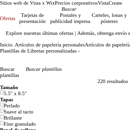
Sitios web de Vista x Wix
Precios corporativos
VistaCreate
Tarjetas de
Postales y
Carteles, lonas y
Ofertas
presentación
publicidad impresa
pósteres
Diapositiva
Explore nuestras últimas ofertas | Además, obtenga envío 
1
de
Inicio
Artículos de papelería personales
Artículos de papeler
1
...
Plantillas de Libretas personalizadas -
Buscar
plantillas
220 resultados
Filtros
Tamaño
5.5" x 8.5"
Tapas
Perlado
Suave al tacto
Brillante
Fino granulado