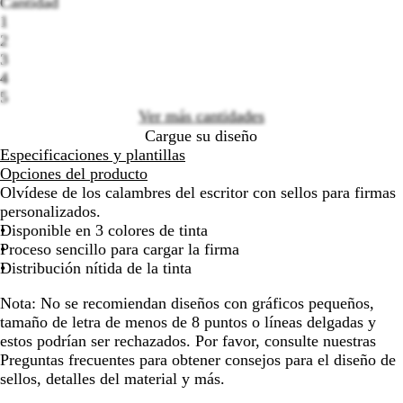
N
R
A
de
de
Cantidad
e
o
z
las
las
1
g
j
u
flechas
flechas
2
Loading
r
o
l
para
para
3
options
o
arrastrar
arrastrar
4
5
Ver más cantidades
Cargue su diseño
Especificaciones y plantillas
Opciones del producto
Olvídese de los calambres del escritor con sellos para firmas
personalizados.
Disponible en 3 colores de tinta
Proceso sencillo para cargar la firma
Distribución nítida de la tinta
Nota:
No se recomiendan diseños con gráficos pequeños,
tamaño de letra de menos de 8 puntos o líneas delgadas y
estos podrían ser rechazados. Por favor, consulte nuestras
Preguntas frecuentes para obtener consejos para el diseño de
sellos, detalles del material y más.