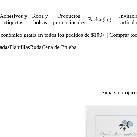
Adhesivos y
Ropa y
Productos
Invitaci
Packaging
etiquetas
bolsas
promocionales
artícul
económico gratis en todos los pedidos de $100+ |
Comprar toda
zadas
Plantillas
Boda
Cena de Prueba
Suba su propio 