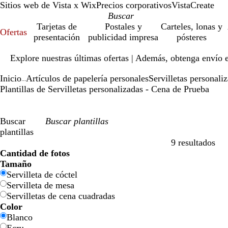
Sitios web de Vista x Wix
Precios corporativos
VistaCreate
Tarjetas de
Postales y
Carteles, lonas y
Ofertas
presentación
publicidad impresa
pósteres
Diapositiva
Explore nuestras últimas ofertas | Además, obtenga envío 
1
de
Inicio
Artículos de papelería personales
Servilletas personali
1
...
Plantillas de Servilletas personalizadas - Cena de Prueba
Buscar
plantillas
9 resultados
Filtros
Cantidad de fotos
Tamaño
Servilleta de cóctel
Servilleta de mesa
Servilletas de cena cuadradas
Color
Blanco