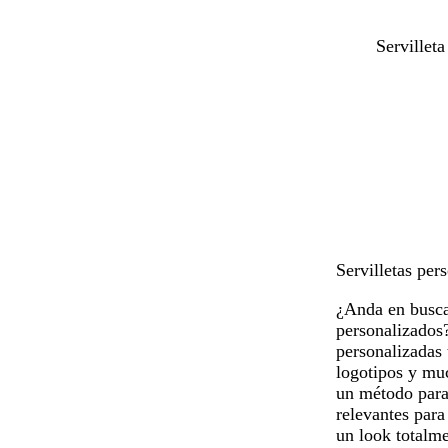
n
b
r
v
Servilleta
e
l
o
e
g
a
s
r
r
n
a
d
o
c
c
e
o
l
a
a
z
r
u
o
l
a
d
Servilletas per
o
¿Anda en busca
personalizados?
personalizadas 
logotipos y mu
un método para 
relevantes para
un look totalme