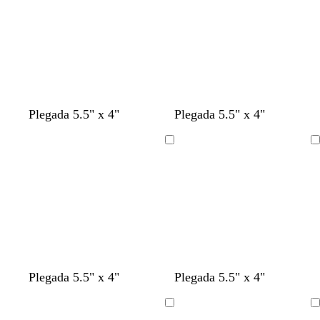
r
Plegada 5.5" x 4"
Plegada 5.5" x 4"
Cargando
Cargando
c
a
a
n
v
n
c
t
n
t
p
a
b
Plegada 5.5" x 4"
Plegada 5.5" x 4"
r
c
z
a
e
e
r
o
e
u
ú
z
l
e
e
u
r
r
g
e
s
g
r
r
u
a
Cargando
Cargando