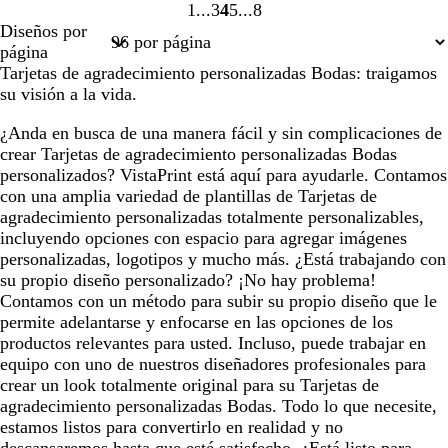
1
3
4
5
8
Página
Página
Página
Página
Página
Diseños por
1
3
4
5
8
página
Tarjetas de agradecimiento personalizadas Bodas: traigamos
su visión a la vida.
¿Anda en busca de una manera fácil y sin complicaciones de
crear Tarjetas de agradecimiento personalizadas Bodas
personalizados? VistaPrint está aquí para ayudarle. Contamos
con una amplia variedad de plantillas de Tarjetas de
agradecimiento personalizadas totalmente personalizables,
incluyendo opciones con espacio para agregar imágenes
personalizadas, logotipos y mucho más. ¿Está trabajando con
su propio diseño personalizado? ¡No hay problema!
Contamos con un método para subir su propio diseño que le
permite adelantarse y enfocarse en las opciones de los
productos relevantes para usted. Incluso, puede trabajar en
equipo con uno de nuestros diseñadores profesionales para
crear un look totalmente original para su Tarjetas de
agradecimiento personalizadas Bodas. Todo lo que necesite,
estamos listos para convertirlo en realidad y no
descansaremos hasta que esté satisfecho. ¿Está listo para