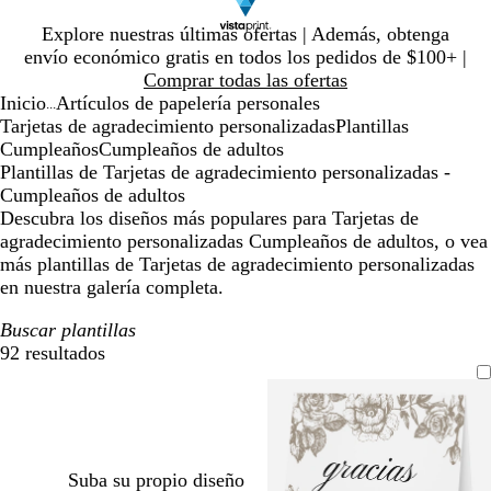
Diapositiva
Explore nuestras últimas ofertas | Además, obtenga
1
envío económico gratis en todos los pedidos de $100+ |
de
Comprar todas las ofertas
1
Inicio
Artículos de papelería personales
...
Tarjetas de agradecimiento personalizadas
Plantillas
Cumpleaños
Cumpleaños de adultos
Plantillas de Tarjetas de agradecimiento personalizadas -
Cumpleaños de adultos
Descubra los diseños más populares para Tarjetas de
agradecimiento personalizadas Cumpleaños de adultos, o vea
más plantillas de Tarjetas de agradecimiento personalizadas
en nuestra galería completa.
Buscar plantillas
92 resultados
Filtros
Suba su propio diseño