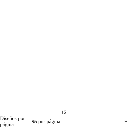
1
2
Página
Página
Diseños por
1
2
página