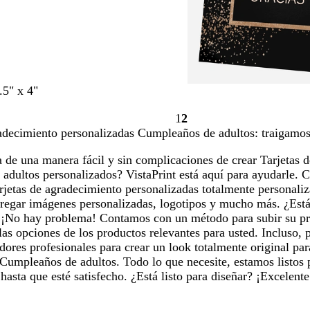
.5" x 4"
1
2
Página
Página
adecimiento personalizadas Cumpleaños de adultos: traigamos 
1
2
 de una manera fácil y sin complicaciones de crear Tarjetas 
adultos personalizados? VistaPrint está aquí para ayudarle.
arjetas de agradecimiento personalizadas totalmente personali
gregar imágenes personalizadas, logotipos y mucho más. ¿Está
 ¡No hay problema! Contamos con un método para subir su pro
las opciones de los productos relevantes para usted. Incluso,
dores profesionales para crear un look totalmente original pa
Cumpleaños de adultos. Todo lo que necesite, estamos listos p
asta que esté satisfecho. ¿Está listo para diseñar? ¡Excelent