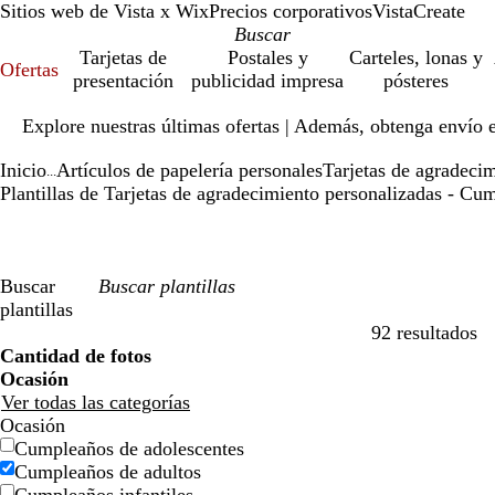
Sitios web de Vista x Wix
Precios corporativos
VistaCreate
Tarjetas de
Postales y
Carteles, lonas y
Ofertas
presentación
publicidad impresa
pósteres
Diapositiva
Explore nuestras últimas ofertas | Además, obtenga envío 
1
de
Inicio
Artículos de papelería personales
Tarjetas de agradeci
1
...
Plantillas de Tarjetas de agradecimiento personalizadas - Cu
Buscar
plantillas
92 resultados
Filtros
Cantidad de fotos
Ocasión
Ver todas las categorías
Ocasión
Cumpleaños de adolescentes
Cumpleaños de adultos