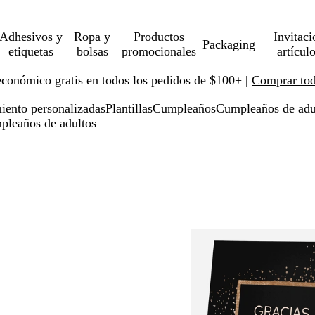
Adhesivos y
Ropa y
Productos
Invitaci
Packaging
etiquetas
bolsas
promocionales
artícul
económico gratis en todos los pedidos de $100+ |
Comprar toda
miento personalizadas
Plantillas
Cumpleaños
Cumpleaños de adu
mpleaños de adultos