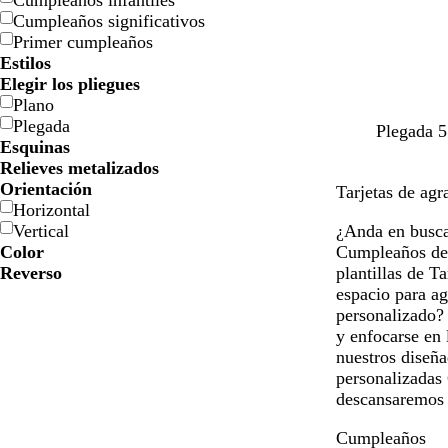
Cumpleaños infantiles
Cumpleaños significativos
Primer cumpleaños
Estilos
Elegir los pliegues
Plano
Plegada
Plegada 5
Esquinas
Relieves metalizados
Orientación
Tarjetas de agr
Horizontal
Vertical
¿Anda en busca
Color
Cumpleaños de 
Reverso
plantillas de T
espacio para a
personalizado?
y enfocarse en 
nuestros diseña
personalizadas 
descansaremos h
Cumpleaños