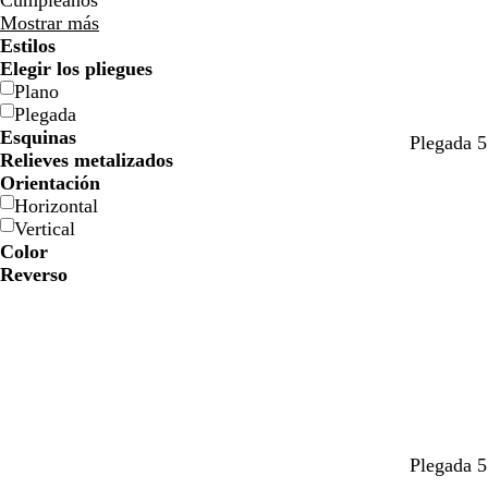
Cumpleaños
Mostrar más
Estilos
Elegir los pliegues
Plano
Plegada
Esquinas
v
r
m
Plegada 5
Relieves metalizados
e
o
a
Orientación
r
s
g
Horizontal
d
a
e
Vertical
e
c
n
Color
a
l
t
Reverso
z
a
a
u
r
l
o
a
d
o
a
a
t
a
m
Plegada 5
c
z
e
c
a