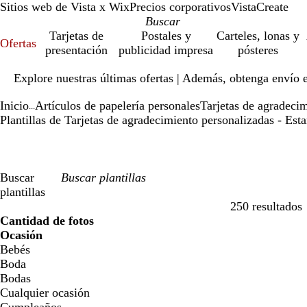
Sitios web de Vista x Wix
Precios corporativos
VistaCreate
Tarjetas de
Postales y
Carteles, lonas y
Ofertas
presentación
publicidad impresa
pósteres
Diapositiva
Explore nuestras últimas ofertas | Además, obtenga envío 
1
de
Inicio
Artículos de papelería personales
Tarjetas de agradeci
1
...
Plantillas de Tarjetas de agradecimiento personalizadas - Est
Buscar
plantillas
250 resultados
Filtros
Cantidad de fotos
Ocasión
Bebés
Boda
Bodas
Cualquier ocasión