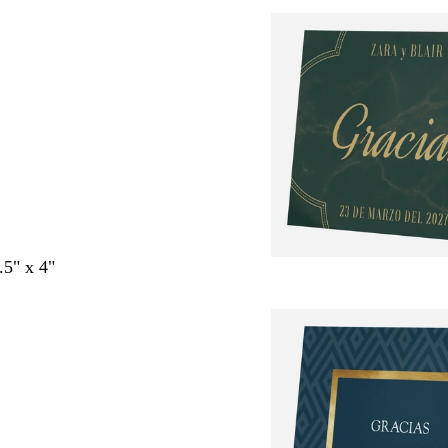
.5" x 4"