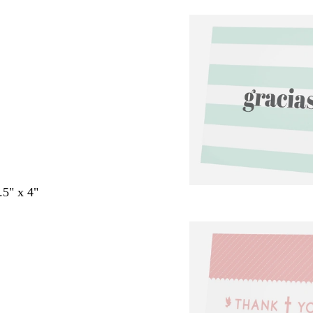
.5" x 4"