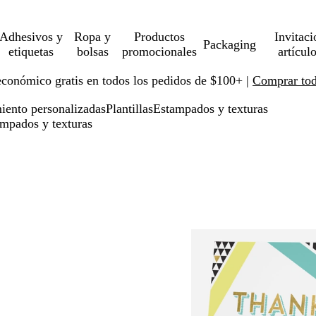
Adhesivos y
Ropa y
Productos
Invitaci
Packaging
etiquetas
bolsas
promocionales
artícul
económico gratis en todos los pedidos de $100+ |
Comprar toda
miento personalizadas
Plantillas
Estampados y texturas
ampados y texturas