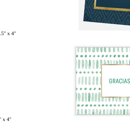
.5" x 4"
" x 4"