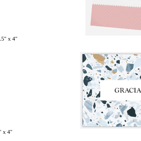
.5" x 4"
" x 4"