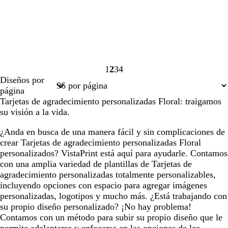
1
2
3
4
Página
Página
Página
Página
Diseños por
1
2
3
4
página
Tarjetas de agradecimiento personalizadas Floral: traigamos
su visión a la vida.
¿Anda en busca de una manera fácil y sin complicaciones de
crear Tarjetas de agradecimiento personalizadas Floral
personalizados? VistaPrint está aquí para ayudarle. Contamos
con una amplia variedad de plantillas de Tarjetas de
agradecimiento personalizadas totalmente personalizables,
incluyendo opciones con espacio para agregar imágenes
personalizadas, logotipos y mucho más. ¿Está trabajando con
su propio diseño personalizado? ¡No hay problema!
Contamos con un método para subir su propio diseño que le