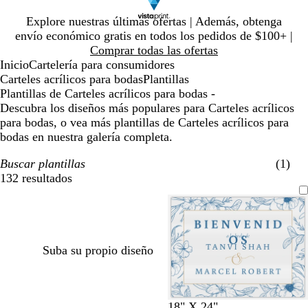
Diapositiva
Explore nuestras últimas ofertas | Además, obtenga
1
envío económico gratis en todos los pedidos de $100+ |
de
Comprar todas las ofertas
1
Inicio
Cartelería para consumidores
Carteles acrílicos para bodas
Plantillas
Plantillas de Carteles acrílicos para bodas -
Descubra los diseños más populares para Carteles acrílicos
para bodas, o vea más plantillas de Carteles acrílicos para
bodas en nuestra galería completa.
Buscar plantillas
(1)
132 resultados
Filtros
Suba su propio diseño
a
a
v
m
t
g
18" X 24"