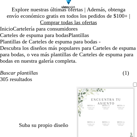
Diapositiva
Explore nuestras últimas ofertas | Además, obtenga
1
envío económico gratis en todos los pedidos de $100+ |
de
Comprar todas las ofertas
1
Inicio
Cartelería para consumidores
Carteles de espuma para bodas
Plantillas
Plantillas de Carteles de espuma para bodas -
Descubra los diseños más populares para Carteles de espuma
para bodas, o vea más plantillas de Carteles de espuma para
bodas en nuestra galería completa.
Buscar plantillas
(1)
305 resultados
Filtros
Suba su propio diseño