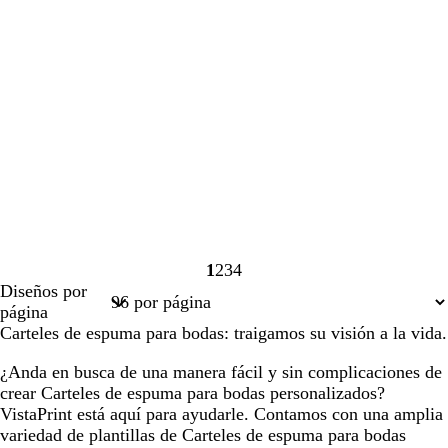
1
2
3
4
Página
Página
Página
Página
Diseños por
1
2
3
4
página
Carteles de espuma para bodas: traigamos su visión a la vida.
¿Anda en busca de una manera fácil y sin complicaciones de
crear Carteles de espuma para bodas personalizados?
VistaPrint está aquí para ayudarle. Contamos con una amplia
variedad de plantillas de Carteles de espuma para bodas