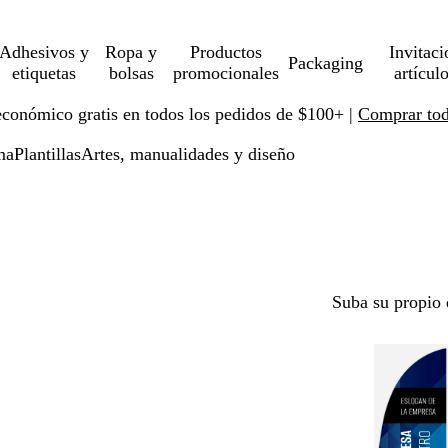
Adhesivos y
Ropa y
Productos
Invitaci
Packaging
etiquetas
bolsas
promocionales
artícul
económico gratis en todos los pedidos de $100+ |
Comprar toda
ma
Plantillas
Artes, manualidades y diseño
Suba su propio 