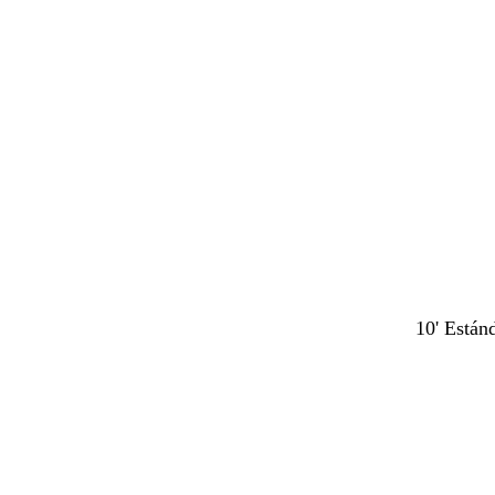
r
r
o
o
10' Están