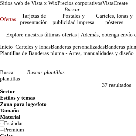
Sitios web de Vista x Wix
Precios corporativos
VistaCreate
Tarjetas de
Postales y
Carteles, lonas y
Ofertas
presentación
publicidad impresa
pósteres
Diapositiva
Explore nuestras últimas ofertas | Además, obtenga envío 
1
de
Inicio
Carteles y lonas
Banderas personalizadas
Banderas plu
1
...
Plantillas de Banderas pluma - Artes, manualidades y diseño
Buscar
plantillas
37 resultados
Filtros
Sector
Estilos y temas
Zona para logo/foto
Tamaño
Material
Estándar
Premium