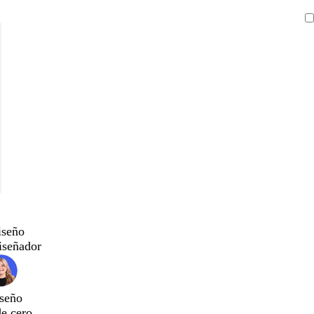
iseño
iseñador
seño
de cero