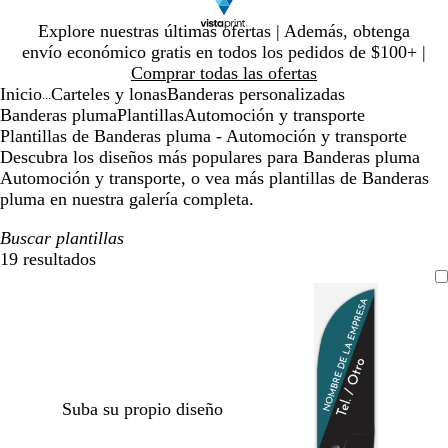
Diapositiva
Explore nuestras últimas ofertas | Además, obtenga
1
envío económico gratis en todos los pedidos de $100+ |
de
Comprar todas las ofertas
1
Inicio
Carteles y lonas
Banderas personalizadas
...
Banderas pluma
Plantillas
Automoción y transporte
Plantillas de Banderas pluma - Automoción y transporte
Descubra los diseños más populares para Banderas pluma
Automoción y transporte, o vea más plantillas de Banderas
pluma en nuestra galería completa.
Buscar plantillas
19 resultados
Filtros
Suba su propio diseño