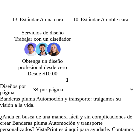
n
b
t
b
b
b
g
g
b
13' Estándar A una cara
10' Estándar A doble cara
e
l
e
l
l
l
r
r
l
g
a
r
a
a
a
i
i
a
Servicios de diseño
r
n
r
n
n
n
s
s
n
Trabajar con un diseñador
o
c
a
c
c
c
c
c
c
o
c
o
o
o
l
l
o
o
a
a
Obtenga un diseño
t
r
r
profesional desde cero
a
o
o
Desde $10.00
1
Página
Diseños por
1
página
Banderas pluma Automoción y transporte: traigamos su
visión a la vida.
¿Anda en busca de una manera fácil y sin complicaciones de
crear Banderas pluma Automoción y transporte
personalizados? VistaPrint está aquí para ayudarle. Contamos