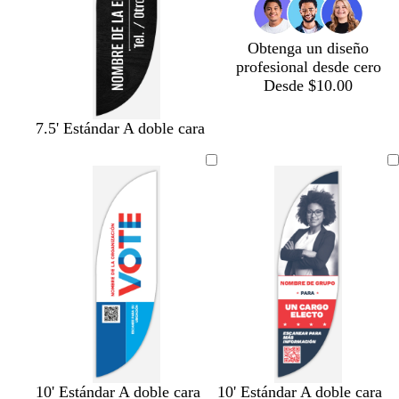
e
l
o
r
r
a
o
Obtenga un diseño
a
d
profesional desde cero
l
o
Desde $10.00
d
a
7.5' Estándar A doble cara
a
r
g
n
n
r
10' Estándar A doble cara
10' Estándar A doble cara