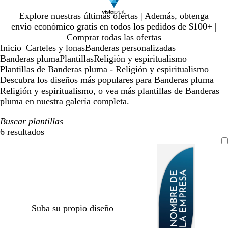
Diapositiva
Explore nuestras últimas ofertas | Además, obtenga
1
envío económico gratis en todos los pedidos de $100+ |
de
Comprar todas las ofertas
1
Inicio
Carteles y lonas
Banderas personalizadas
...
Banderas pluma
Plantillas
Religión y espiritualismo
Plantillas de Banderas pluma - Religión y espiritualismo
Descubra los diseños más populares para Banderas pluma
Religión y espiritualismo, o vea más plantillas de Banderas
pluma en nuestra galería completa.
Buscar plantillas
6 resultados
Filtros
Suba su propio diseño