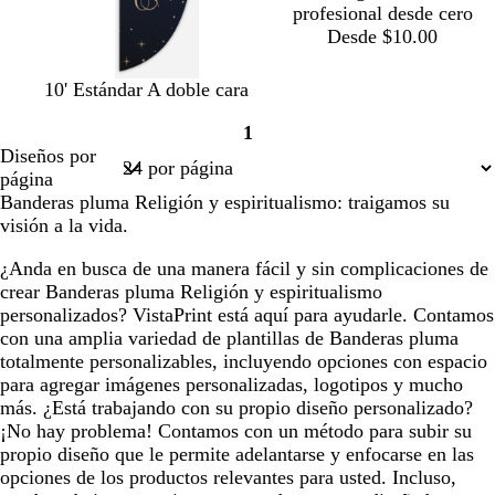
profesional desde cero
Desde $10.00
n
g
b
a
n
b
10' Estándar A doble cara
e
r
l
z
e
l
1
g
i
a
u
g
a
Página
Diseños por
r
s
n
l
r
n
1
página
o
o
c
o
c
Banderas pluma Religión y espiritualismo: traigamos su
s
o
o
visión a la vida.
c
u
¿Anda en busca de una manera fácil y sin complicaciones de
r
crear Banderas pluma Religión y espiritualismo
o
personalizados? VistaPrint está aquí para ayudarle. Contamos
con una amplia variedad de plantillas de Banderas pluma
totalmente personalizables, incluyendo opciones con espacio
para agregar imágenes personalizadas, logotipos y mucho
más. ¿Está trabajando con su propio diseño personalizado?
¡No hay problema! Contamos con un método para subir su
propio diseño que le permite adelantarse y enfocarse en las
opciones de los productos relevantes para usted. Incluso,