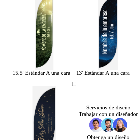
e
ó
ó
a
c
b
n
n
l
o
a
s
r
q
o
u
e
15.5' Estándar A una cara
13' Estándar A una cara
Servicios de diseño
Trabajar con un diseñador
Obtenga un diseño