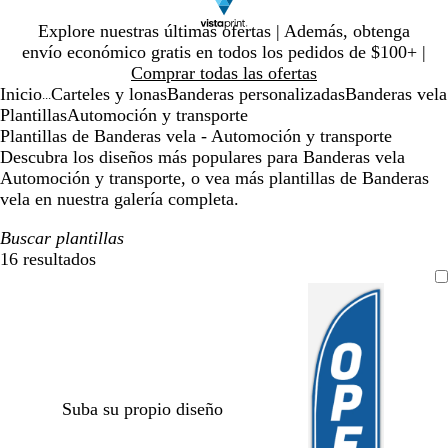
Diapositiva
Explore nuestras últimas ofertas | Además, obtenga
1
envío económico gratis en todos los pedidos de $100+ |
de
Comprar todas las ofertas
1
Inicio
Carteles y lonas
Banderas personalizadas
Banderas vela
...
Plantillas
Automoción y transporte
Plantillas de Banderas vela - Automoción y transporte
Descubra los diseños más populares para Banderas vela
Automoción y transporte, o vea más plantillas de Banderas
vela en nuestra galería completa.
Buscar plantillas
16 resultados
Filtros
Suba su propio diseño