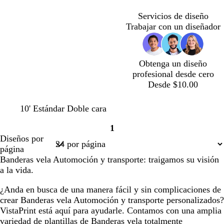
c
o
c
o
o
c
a
c
c
c
o
s
o
s
o
c
o
o
o
Servicios de diseño
c
c
o
Trabajar con un diseñador
u
u
t
r
r
a
o
o
Obtenga un diseño
profesional desde cero
Desde $10.00
n
m
10' Estándar Doble cara
e
a
1
g
r
Página
Diseños por
r
r
1
página
o
ó
Banderas vela Automoción y transporte: traigamos su visión
n
a la vida.
o
s
¿Anda en busca de una manera fácil y sin complicaciones de
c
crear Banderas vela Automoción y transporte personalizados?
u
VistaPrint está aquí para ayudarle. Contamos con una amplia
r
variedad de plantillas de Banderas vela totalmente
o