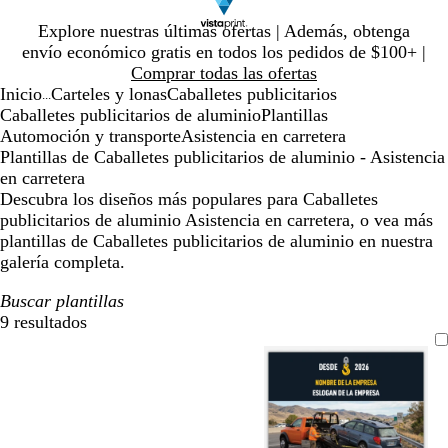
Diapositiva
Explore nuestras últimas ofertas | Además, obtenga
1
envío económico gratis en todos los pedidos de $100+ |
de
Comprar todas las ofertas
1
Inicio
Carteles y lonas
Caballetes publicitarios
...
Caballetes publicitarios de aluminio
Plantillas
Automoción y transporte
Asistencia en carretera
Plantillas de Caballetes publicitarios de aluminio - Asistencia
en carretera
Descubra los diseños más populares para Caballetes
publicitarios de aluminio Asistencia en carretera, o vea más
plantillas de Caballetes publicitarios de aluminio en nuestra
galería completa.
Buscar plantillas
9 resultados
Filtros