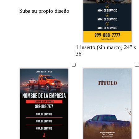
Suba su propio diseño
n
g
n
r
g
1 inserto (sin marco) 24" x
e
r
e
o
r
36"
g
i
g
j
i
r
s
r
o
s
o
c
o
l
a
r
o