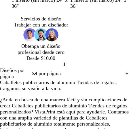
1 inserto (sin marco) 24" x
1 inserto (sin marco) 24" x
o
o
l
r
r
o
r
ú
z
36"
36"
s
s
a
i
e
s
e
r
u
a
a
n
s
m
a
m
p
l
Servicios de diseño
c
c
c
a
c
a
u
o
Trabajar con un diseñador
l
o
l
l
r
s
a
a
a
a
c
r
r
r
o
u
Obtenga un diseño
o
o
o
s
r
profesional desde cero
c
o
Desde $10.00
u
1
r
Página
Diseños por
o
1
página
Caballetes publicitarios de aluminio Tiendas de regalos:
traigamos su visión a la vida.
¿Anda en busca de una manera fácil y sin complicaciones de
crear Caballetes publicitarios de aluminio Tiendas de regalos
personalizados? VistaPrint está aquí para ayudarle. Contamos
con una amplia variedad de plantillas de Caballetes
publicitarios de aluminio totalmente personalizables,