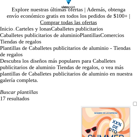
Diapositiva
Explore nuestras últimas ofertas | Además, obtenga
1
envío económico gratis en todos los pedidos de $100+ |
de
Comprar todas las ofertas
1
Inicio
Carteles y lonas
Caballetes publicitarios
...
Caballetes publicitarios de aluminio
Plantillas
Comercios
Tiendas de regalos
Plantillas de Caballetes publicitarios de aluminio - Tiendas
de regalos
Descubra los diseños más populares para Caballetes
publicitarios de aluminio Tiendas de regalos, o vea más
plantillas de Caballetes publicitarios de aluminio en nuestra
galería completa.
Buscar plantillas
17 resultados
Filtros