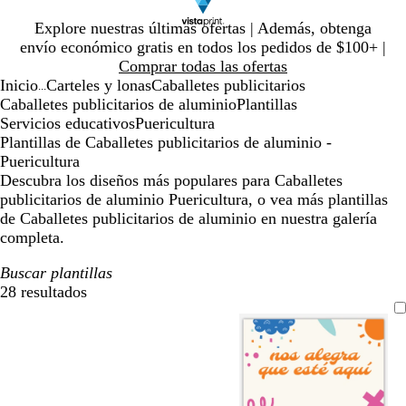
Diapositiva
Explore nuestras últimas ofertas | Además, obtenga
1
envío económico gratis en todos los pedidos de $100+ |
de
Comprar todas las ofertas
1
Inicio
Carteles y lonas
Caballetes publicitarios
...
Caballetes publicitarios de aluminio
Plantillas
Servicios educativos
Puericultura
Plantillas de Caballetes publicitarios de aluminio -
Puericultura
Descubra los diseños más populares para Caballetes
publicitarios de aluminio Puericultura, o vea más plantillas
de Caballetes publicitarios de aluminio en nuestra galería
completa.
Buscar plantillas
28 resultados
Filtros