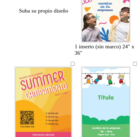
Suba su propio diseño
c
c
c
1 inserto (sin marco) 24" x
r
r
r
36"
e
e
e
m
m
m
a
a
a