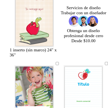
o
c
a
a
n
o
Servicios de diseño
s
u
o
r
o
Trabajar con un diseñador
q
r
s
o
u
o
c
e
u
r
Obtenga un diseño
o
profesional desde cero
Desde $10.00
1 inserto (sin marco) 24" x
36"