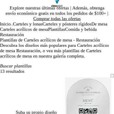
Diapositiva
Explore nuestras últimas ofertas | Además, obtenga
1
envío económico gratis en todos los pedidos de $100+ |
de
Comprar todas las ofertas
1
Inicio
Carteles y lonas
Carteles y pósteres rígidos
De mesa
...
Carteles acrílicos de mesa
Plantillas
Comida y bebida
Restauración
Plantillas de Carteles acrílicos de mesa - Restauración
Descubra los diseños más populares para Carteles acrílicos
de mesa Restauración, o vea más plantillas de Carteles
acrílicos de mesa en nuestra galería completa.
Buscar plantillas
13 resultados
Filtros
Suba su propio diseño