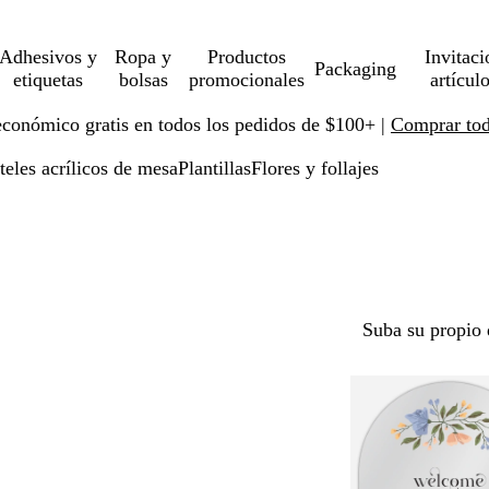
Adhesivos y
Ropa y
Productos
Invitaci
Packaging
etiquetas
bolsas
promocionales
artícul
económico gratis en todos los pedidos de $100+ |
Comprar toda
teles acrílicos de mesa
Plantillas
Flores y follajes
Suba su propio 