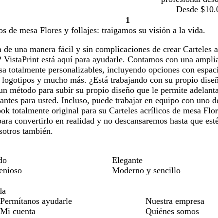
Desde $10.
1
Página
cos de mesa Flores y follajes: traigamos su visión a la vida.
1
de una manera fácil y sin complicaciones de crear Carteles ac
 VistaPrint está aquí para ayudarle. Contamos con una amplia 
sa totalmente personalizables, incluyendo opciones con espac
, logotipos y mucho más. ¿Está trabajando con su propio dis
 método para subir su propio diseño que le permite adelantar
antes para usted. Incluso, puede trabajar en equipo con uno d
ook totalmente original para su Carteles acrílicos de mesa Flor
para convertirlo en realidad y no descansaremos hasta que esté 
sotros también.
do
Elegante
genioso
Moderno y sencillo
da
Permítanos ayudarle
Nuestra empresa
Mi cuenta
Quiénes somos