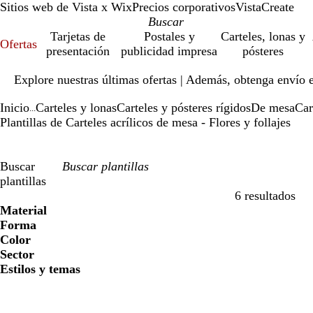
Sitios web de Vista x Wix
Precios corporativos
VistaCreate
Tarjetas de
Postales y
Carteles, lonas y
Ofertas
presentación
publicidad impresa
pósteres
Diapositiva
Explore nuestras últimas ofertas | Además, obtenga envío 
1
de
Inicio
Carteles y lonas
Carteles y pósteres rígidos
De mesa
Car
1
...
Plantillas de Carteles acrílicos de mesa - Flores y follajes
Buscar
plantillas
6 resultados
Filtros
Material
Forma
Color
Sector
Estilos y temas