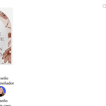
iseño
iseñador
seño
de cero