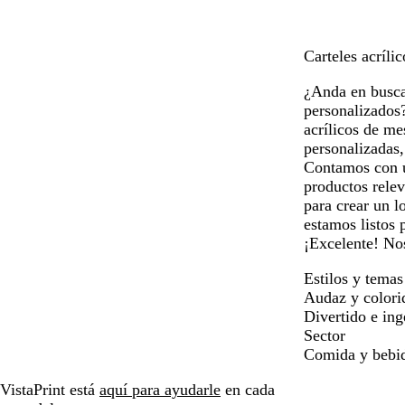
o
o
a
Carteles acríli
¿Anda en busca 
personalizados?
acrílicos de me
personalizadas
Contamos con un
productos relev
para crear un l
estamos listos 
¡Excelente! No
Estilos y temas
Audaz y colori
Divertido e in
Sector
Comida y bebi
VistaPrint está
aquí para ayudarle
en cada