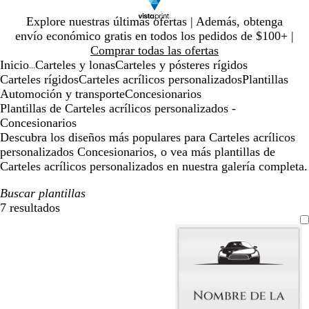
Diapositiva
Explore nuestras últimas ofertas | Además, obtenga
1
envío económico gratis en todos los pedidos de $100+ |
de
Comprar todas las ofertas
1
Inicio
Carteles y lonas
Carteles y pósteres rígidos
...
Carteles rígidos
Carteles acrílicos personalizados
Plantillas
Automoción y transporte
Concesionarios
Plantillas de Carteles acrílicos personalizados -
Concesionarios
Descubra los diseños más populares para Carteles acrílicos
personalizados Concesionarios, o vea más plantillas de
Carteles acrílicos personalizados en nuestra galería completa.
Buscar plantillas
7 resultados
Filtros