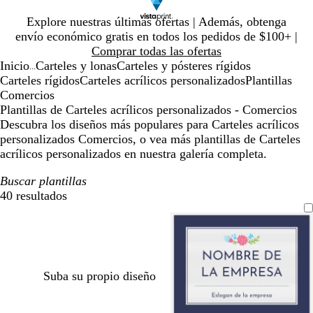
Diapositiva
Explore nuestras últimas ofertas | Además, obtenga
1
envío económico gratis en todos los pedidos de $100+ |
de
Comprar todas las ofertas
1
Inicio
Carteles y lonas
Carteles y pósteres rígidos
...
Carteles rígidos
Carteles acrílicos personalizados
Plantillas
Comercios
Plantillas de Carteles acrílicos personalizados - Comercios
Descubra los diseños más populares para Carteles acrílicos
personalizados Comercios, o vea más plantillas de Carteles
acrílicos personalizados en nuestra galería completa.
Buscar plantillas
40 resultados
Filtros
Suba su propio diseño