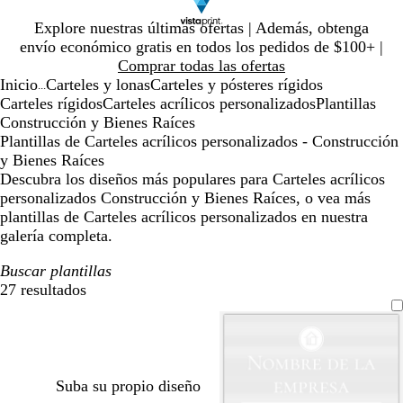
Diapositiva
Explore nuestras últimas ofertas | Además, obtenga
1
envío económico gratis en todos los pedidos de $100+ |
de
Comprar todas las ofertas
1
Inicio
Carteles y lonas
Carteles y pósteres rígidos
...
Carteles rígidos
Carteles acrílicos personalizados
Plantillas
Construcción y Bienes Raíces
Plantillas de Carteles acrílicos personalizados - Construcción
y Bienes Raíces
Descubra los diseños más populares para Carteles acrílicos
personalizados Construcción y Bienes Raíces, o vea más
plantillas de Carteles acrílicos personalizados en nuestra
galería completa.
Buscar plantillas
27 resultados
Filtros
Suba su propio diseño