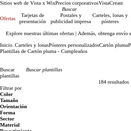
Sitios web de Vista x Wix
Precios corporativos
VistaCreate
Tarjetas de
Postales y
Carteles, lonas y
Ofertas
presentación
publicidad impresa
pósteres
Diapositiva
Explore nuestras últimas ofertas | Además, obtenga envío 
1
de
Inicio
Carteles y lonas
Pósteres personalizados
Cartón pluma
P
1
...
Plantillas de Cartón pluma - Cumpleaños
Buscar
plantillas
184 resultados
Filtros
Filtrar por
Color
Tamaño
Orientación
Forma
Sector
Material