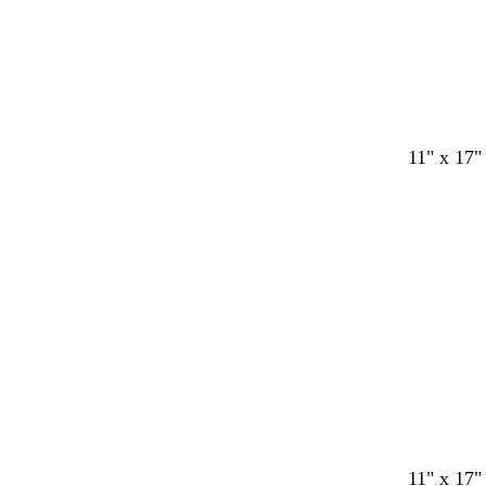
11" x 17"
Cargando
l
t
b
a
11" x 17"