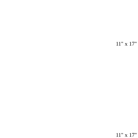
11" x 17"
c
g
g
r
a
11" x 17"