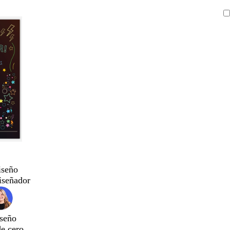
iseño
iseñador
seño
de cero