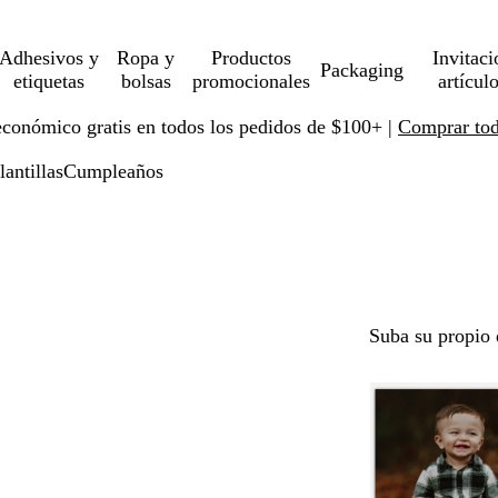
Adhesivos y
Ropa y
Productos
Invitaci
Packaging
etiquetas
bolsas
promocionales
artícul
económico gratis en todos los pedidos de $100+ |
Comprar toda
lantillas
Cumpleaños
Suba su propio 