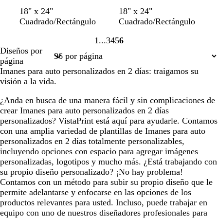
a
n
v
v
v
m
g
n
18" x 24"
18" x 24"
z
e
e
e
e
a
r
e
Cuadrado/Rectángulo
Cuadrado/Rectángulo
u
g
r
r
r
r
i
g
1
3
4
5
6
l
r
d
d
d
r
s
r
Página
Página
Página
Página
Página
Diseños por
o
e
e
e
ó
o
o
1
3
4
5
6
página
b
a
a
n
s
Imanes para auto personalizados en 2 días: traigamos su
o
z
z
o
c
visión a la vida.
s
u
u
s
u
q
l
l
c
r
¿Anda en busca de una manera fácil y sin complicaciones de
u
a
a
u
o
crear Imanes para auto personalizados en 2 días
e
d
d
r
personalizados? VistaPrint está aquí para ayudarle. Contamos
o
o
o
con una amplia variedad de plantillas de Imanes para auto
personalizados en 2 días totalmente personalizables,
incluyendo opciones con espacio para agregar imágenes
personalizadas, logotipos y mucho más. ¿Está trabajando con
su propio diseño personalizado? ¡No hay problema!
Contamos con un método para subir su propio diseño que le
permite adelantarse y enfocarse en las opciones de los
productos relevantes para usted. Incluso, puede trabajar en
equipo con uno de nuestros diseñadores profesionales para