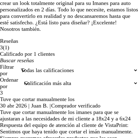
crear un look totalmente original para su Imanes para auto
personalizados en 2 días. Todo lo que necesite, estamos listos
para convertirlo en realidad y no descansaremos hasta que
esté satisfecho. ¿Está listo para diseñar? ¡Excelente!
Nosotros también.
Reseñas
1
3
(
1
)
reseñas
Calificado por 1 clientes
Mis
datos
Filtrar
de
por
búsqueda
Ordenar
por
3
Tuve que cortar manualmente los
30 abr 2026
|
Juan B.
|
Comprador verificado
Tuve que cortar manualmente los imanes para que se
ajustaran a las necesidades de mi cliente a 18x24 y a 6x24
Respuesta del equipo de atención al cliente de VistaPrint:
Sentimos que haya tenido que cortar el imán manualmente.