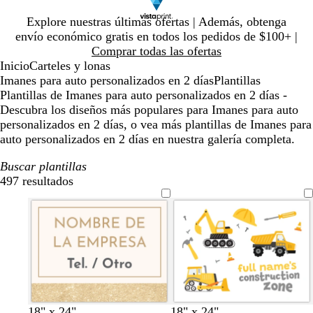
Diapositiva
Explore nuestras últimas ofertas | Además, obtenga
1
envío económico gratis en todos los pedidos de $100+ |
de
Comprar todas las ofertas
1
Inicio
Carteles y lonas
Imanes para auto personalizados en 2 días
Plantillas
Plantillas de Imanes para auto personalizados en 2 días -
Descubra los diseños más populares para Imanes para auto
personalizados en 2 días, o vea más plantillas de Imanes para
auto personalizados en 2 días en nuestra galería completa.
Buscar plantillas
497 resultados
Filtros
c
a
l
g
v
r
v
n
g
p
n
a
s
v
18" x 24"
18" x 24"