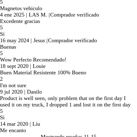
5
Magnetos vehiculo
4 ene 2025
|
LAS M.
|
Comprador verificado
Excedente gracias
5
Si
16 may 2024
|
Jesus
|
Comprador verificado
Buenas
5
Wow Perfecto Recomendado!
18 sept 2020
|
Louie
Buen Material Resistente 100% Bueno
2
I'm not sure
9 jul 2020
|
Danilo
Product is well seen, only problem that on the first day I
used it on my truck, I dropped 1 and lost it on the first day
5
Si
14 mar 2020
|
Liu
Me encanto
Mostrando reseñas
11-15