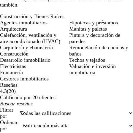
también.
Construcción y Bienes Raíces
Agentes inmobiliarios
Hipotecas y préstamos
Arquitectura
Manitas y paletas
Calefacción, ventilación y
Pintura y decoración de
aire acondicionado (HVAC)
paredes
Carpintería y ebanistería
Remodelación de cocinas y
Construcción
baños
Desarrollo inmobiliario
Techos y tejados
Electricistas
Valuación e inversión
Fontanería
inmobiliaria
Gestores inmobiliarios
Reseñas
20
4.3
(
20
)
reseñas
Calificado por 20 clientes
Mis
datos
Filtrar
de
por
búsqueda
Ordenar
por