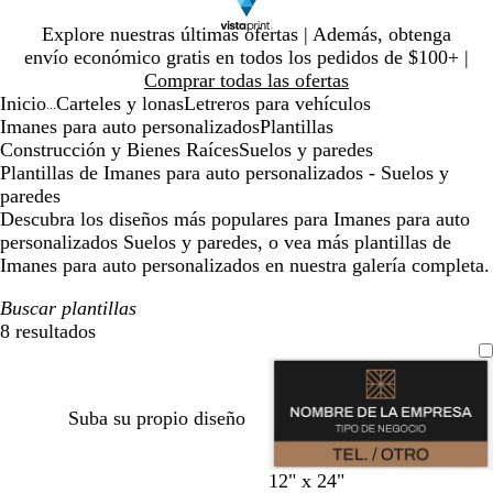
Diapositiva
Explore nuestras últimas ofertas | Además, obtenga
1
envío económico gratis en todos los pedidos de $100+ |
de
Comprar todas las ofertas
1
Inicio
Carteles y lonas
Letreros para vehículos
...
Imanes para auto personalizados
Plantillas
Construcción y Bienes Raíces
Suelos y paredes
Plantillas de Imanes para auto personalizados - Suelos y
paredes
Descubra los diseños más populares para Imanes para auto
personalizados Suelos y paredes, o vea más plantillas de
Imanes para auto personalizados en nuestra galería completa.
Buscar plantillas
8 resultados
Filtros
Suba su propio diseño
n
a
m
v
g
12" x 24"