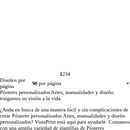
1
2
3
4
Página
Página
Página
Página
Diseños por
1
2
3
4
página
Pósteres personalizados Artes, manualidades y diseño:
traigamos su visión a la vida.
¿Anda en busca de una manera fácil y sin complicaciones de
crear Pósteres personalizados Artes, manualidades y diseño
personalizados? VistaPrint está aquí para ayudarle. Contamos
con una amplia variedad de plantillas de Pósteres