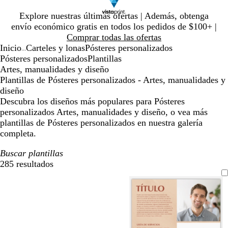
Diapositiva
Explore nuestras últimas ofertas | Además, obtenga
1
envío económico gratis en todos los pedidos de $100+ |
de
Comprar todas las ofertas
1
Inicio
Carteles y lonas
Pósteres personalizados
...
Pósteres personalizados
Plantillas
Artes, manualidades y diseño
Plantillas de Pósteres personalizados - Artes, manualidades y
diseño
Descubra los diseños más populares para Pósteres
personalizados Artes, manualidades y diseño, o vea más
plantillas de Pósteres personalizados en nuestra galería
completa.
Buscar plantillas
285 resultados
Filtros