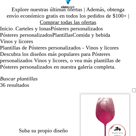
Diapositiva
Explore nuestras últimas ofertas | Además, obtenga
1
envío económico gratis en todos los pedidos de $100+ |
de
Comprar todas las ofertas
1
Inicio
Carteles y lonas
Pósteres personalizados
...
Pósteres personalizados
Plantillas
Comida y bebida
Vinos y licores
Plantillas de Pósteres personalizados - Vinos y licores
Descubra los diseños más populares para Pósteres
personalizados Vinos y licores, o vea más plantillas de
Pósteres personalizados en nuestra galería completa.
Buscar plantillas
36 resultados
Filtros
Suba su propio diseño