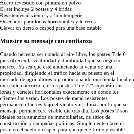
de
de
de
de
Acero revestido con pintura en polvo
las
las
las
las
El set incluye 2 postes y 4 bridas
flechas
flechas
flechas
flechas
Resistentes al viento y a la intemperie
para
para
para
para
Diseñados para lonas horizontales y letreros
arrastrar
arrastrar
arrastrar
arrastra
Clavar en tierra o césped para una base estable
Muestre su mensaje con confianza
Cuando necesita ser notado al aire libre, los postes T de 6
pies ofrecen la visibilidad y durabilidad que su negocio
merece. Ya sea que esté anunciando la venta de una
propiedad, dirigiendo el tráfico hacia su puesto en el
mercado de agricultores o promocionando una tienda local en
una calle concurrida, estos postes T de 72" sujetarán sus
lonas y carteles horizontales exactamente en donde los
clientes los verán. Los postes de metal resistentes
permanecen fuertes bajo el viento y el clima, por lo que su
mensaje permanecerá visible día tras día. Los postes T son
ideales para anuncios de inmobiliarias, de sitios de
construcción y campañas políticas. Simplemente clave el
poste en el suelo o césped para que quede firme y estable