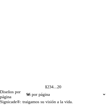
1
2
3
4
20
Página
Página
Página
Página
Página
Diseños por
1
2
3
4
20
página
Signicade®: traigamos su visión a la vida.