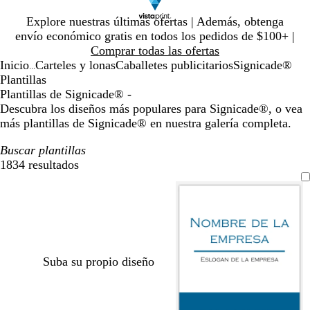
Diapositiva
Explore nuestras últimas ofertas | Además, obtenga
1
envío económico gratis en todos los pedidos de $100+ |
de
Comprar todas las ofertas
1
Inicio
Carteles y lonas
Caballetes publicitarios
Signicade®
...
Plantillas
Plantillas de Signicade® -
Descubra los diseños más populares para Signicade®, o vea
más plantillas de Signicade® en nuestra galería completa.
Buscar plantillas
1834 resultados
Filtros
Suba su propio diseño