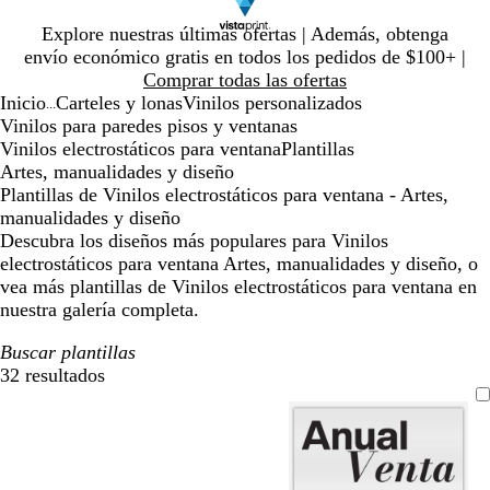
Diapositiva
Explore nuestras últimas ofertas | Además, obtenga
1
envío económico gratis en todos los pedidos de $100+ |
de
Comprar todas las ofertas
1
Inicio
Carteles y lonas
Vinilos personalizados
...
Vinilos para paredes pisos y ventanas
Vinilos electrostáticos para ventana
Plantillas
Artes, manualidades y diseño
Plantillas de Vinilos electrostáticos para ventana - Artes,
manualidades y diseño
Descubra los diseños más populares para Vinilos
electrostáticos para ventana Artes, manualidades y diseño, o
vea más plantillas de Vinilos electrostáticos para ventana en
nuestra galería completa.
Buscar plantillas
32 resultados
Filtros