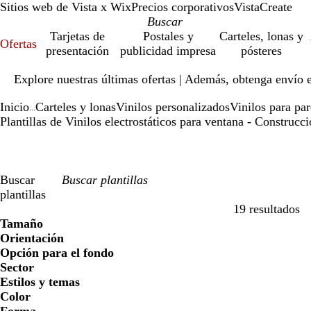
Sitios web de Vista x Wix
Precios corporativos
VistaCreate
Tarjetas de
Postales y
Carteles, lonas y
Ofertas
presentación
publicidad impresa
pósteres
Diapositiva
Explore nuestras últimas ofertas | Además, obtenga envío 
1
de
Inicio
Carteles y lonas
Vinilos personalizados
Vinilos para pa
1
...
Plantillas de Vinilos electrostáticos para ventana - Construcc
Buscar
plantillas
19 resultados
Filtros
Tamaño
Orientación
Opción para el fondo
Sector
Estilos y temas
Color