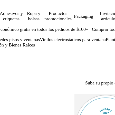
Adhesivos y
Ropa y
Productos
Invitaci
Packaging
etiquetas
bolsas
promocionales
artícul
económico gratis en todos los pedidos de $100+ |
Comprar toda
redes pisos y ventanas
Vinilos electrostáticos para ventana
Plant
ión y Bienes Raíces
Suba su propio 