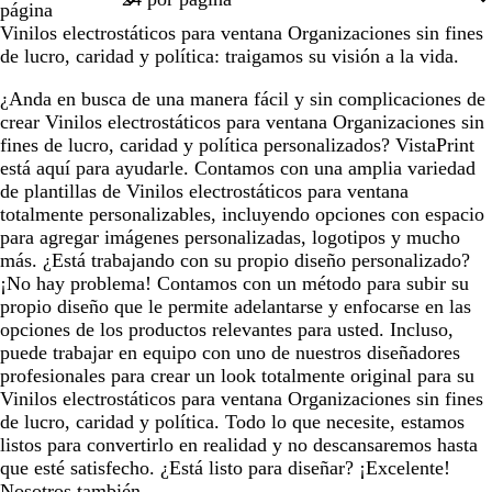
página
n
e
d
a
Vinilos electrostáticos para ventana Organizaciones sin fines
s
a
z
de lucro, caridad y política: traigamos su visión a la vida.
p
a
u
u
z
l
¿Anda en busca de una manera fácil y sin complicaciones de
m
u
a
crear Vinilos electrostáticos para ventana Organizaciones sin
a
l
d
fines de lucro, caridad y política personalizados? VistaPrint
d
a
o
está aquí para ayudarle. Contamos con una amplia variedad
e
d
de plantillas de Vinilos electrostáticos para ventana
m
o
totalmente personalizables, incluyendo opciones con espacio
a
para agregar imágenes personalizadas, logotipos y mucho
r
más. ¿Está trabajando con su propio diseño personalizado?
¡No hay problema! Contamos con un método para subir su
propio diseño que le permite adelantarse y enfocarse en las
opciones de los productos relevantes para usted. Incluso,
puede trabajar en equipo con uno de nuestros diseñadores
profesionales para crear un look totalmente original para su
Vinilos electrostáticos para ventana Organizaciones sin fines
de lucro, caridad y política. Todo lo que necesite, estamos
listos para convertirlo en realidad y no descansaremos hasta
que esté satisfecho. ¿Está listo para diseñar? ¡Excelente!
Nosotros también.