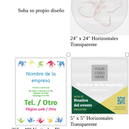
Suba su propio diseño
r
a
r
24" x 24" Horizontales
o
c
o
Transparente
s
e
s
a
r
a
c
o
c
l
l
a
a
r
r
o
o
v
a
g
p
v
5" x 5" Horizontales
e
z
r
ú
e
Transparente