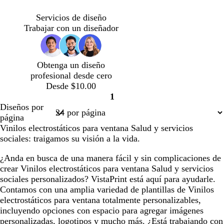
u
e
ú
o
o
m
d
a
d
r
r
r
j
r
ó
e
n
e
Servicios de diseño
q
d
p
o
a
n
e
d
a
Trabajar con un diseñador
u
e
u
d
s
a
z
e
o
r
o
p
a
u
s
l
a
u
z
l
Obtenga un diseño
a
i
m
u
a
profesional desde cero
v
a
l
d
Desde $10.00
a
d
a
o
1
Página
e
d
Diseños por
1
m
o
página
a
Vinilos electrostáticos para ventana Salud y servicios
r
sociales: traigamos su visión a la vida.
¿Anda en busca de una manera fácil y sin complicaciones de
crear Vinilos electrostáticos para ventana Salud y servicios
sociales personalizados? VistaPrint está aquí para ayudarle.
Contamos con una amplia variedad de plantillas de Vinilos
electrostáticos para ventana totalmente personalizables,
incluyendo opciones con espacio para agregar imágenes
personalizadas, logotipos y mucho más. ¿Está trabajando con