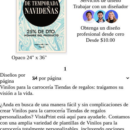
Servicios de diseño
o
a
a
Trabajar con un diseñador
s
r
r
q
o
o
u
e
Obtenga un diseño
profesional desde cero
Desde $10.00
c
r
c
p
a
Opaco 24" x 36"
r
o
r
ú
z
1
e
s
e
r
u
Página
Diseños por
m
a
m
p
l
1
página
a
c
a
u
o
Vinilos para la carrocería Tiendas de regalos: traigamos su
l
r
s
visión a la vida.
a
a
c
r
o
u
¿Anda en busca de una manera fácil y sin complicaciones de
o
s
r
crear Vinilos para la carrocería Tiendas de regalos
c
o
personalizados? VistaPrint está aquí para ayudarle. Contamos
u
con una amplia variedad de plantillas de Vinilos para la
r
carrocería totalmente personalizables, incluyendo opciones