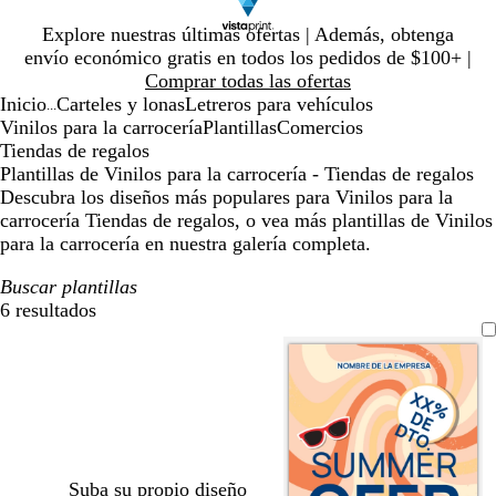
Diapositiva
Explore nuestras últimas ofertas | Además, obtenga
1
envío económico gratis en todos los pedidos de $100+ |
de
Comprar todas las ofertas
1
Inicio
Carteles y lonas
Letreros para vehículos
...
Vinilos para la carrocería
Plantillas
Comercios
Tiendas de regalos
Plantillas de Vinilos para la carrocería - Tiendas de regalos
Descubra los diseños más populares para Vinilos para la
carrocería Tiendas de regalos, o vea más plantillas de Vinilos
para la carrocería en nuestra galería completa.
Buscar plantillas
6 resultados
Filtros
Suba su propio diseño