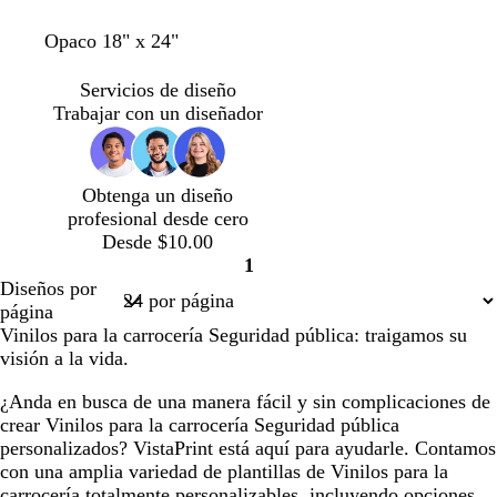
r
u
u
r
j
d
l
l
d
o
a
r
b
n
v
Opaco 18" x 24"
e
o
o
e
z
o
l
e
e
b
s
s
b
u
j
a
g
r
Servicios de diseño
o
c
c
o
l
o
n
r
d
Trabajar con un diseñador
s
u
u
s
o
c
o
e
q
r
r
q
s
o
b
u
o
o
u
c
o
Obtenga un diseño
e
e
u
s
profesional desde cero
r
q
Desde $10.00
o
u
1
e
Página
Diseños por
1
página
Vinilos para la carrocería Seguridad pública: traigamos su
visión a la vida.
¿Anda en busca de una manera fácil y sin complicaciones de
crear Vinilos para la carrocería Seguridad pública
personalizados? VistaPrint está aquí para ayudarle. Contamos
con una amplia variedad de plantillas de Vinilos para la
carrocería totalmente personalizables, incluyendo opciones