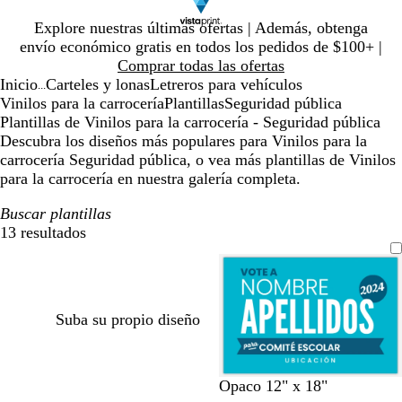
Diapositiva
Explore nuestras últimas ofertas | Además, obtenga
1
envío económico gratis en todos los pedidos de $100+ |
de
Comprar todas las ofertas
1
Inicio
Carteles y lonas
Letreros para vehículos
...
Vinilos para la carrocería
Plantillas
Seguridad pública
Plantillas de Vinilos para la carrocería - Seguridad pública
Descubra los diseños más populares para Vinilos para la
carrocería Seguridad pública, o vea más plantillas de Vinilos
para la carrocería en nuestra galería completa.
Buscar plantillas
13 resultados
Filtros
Suba su propio diseño
v
b
v
a
a
Opaco 12" x 18"