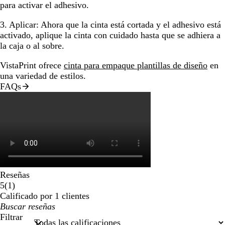
para activar el adhesivo.
3. Aplicar:
Ahora que la cinta está cortada y el adhesivo está
activado, aplique la cinta con cuidado hasta que se adhiera a
la caja o al sobre.
VistaPrint ofrece
cinta para empaque plantillas de diseño
en
una variedad de estilos.
FAQs
Reseñas
1
5
(
1
)
reseñas
Calificado por 1 clientes
Mis
datos
Filtrar