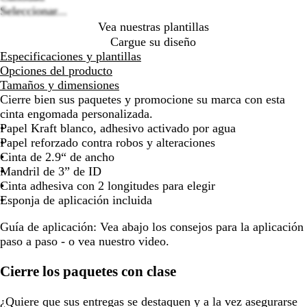
de
de
de
de
de
de
de
de
de
Seleccionar...
las
las
las
las
las
las
las
las
las
Vea nuestras plantillas
flechas
flechas
flechas
flechas
flechas
flechas
flechas
flechas
fle
Cargue su diseño
para
para
para
para
para
para
para
para
par
Especificaciones y plantillas
arrastrar
arrastrar
arrastrar
arrastrar
arrastrar
arrastrar
arrastrar
arrastrar
arr
Opciones del producto
Tamaños y dimensiones
Cierre bien sus paquetes y promocione su marca con esta
cinta engomada personalizada.
Papel Kraft blanco, adhesivo activado por agua
Papel reforzado contra robos y alteraciones
Cinta de 2.9“ de ancho
Mandril de 3” de ID
Cinta adhesiva con 2 longitudes para elegir
Esponja de aplicación incluida
Guía de aplicación:
Vea abajo los consejos para la aplicación
paso a paso - o vea nuestro video.
Cierre los paquetes con clase
¿Quiere que sus entregas se destaquen y a la vez asegurarse