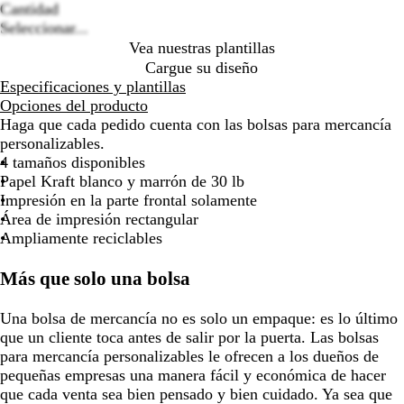
de
de
de
de
de
Cantidad
las
las
las
las
las
Seleccionar...
flechas
flechas
flechas
flechas
flecha
Vea nuestras plantillas
para
para
para
para
para
Cargue su diseño
arrastrar
arrastrar
arrastrar
arrastrar
arrast
Especificaciones y plantillas
Opciones del producto
Haga que cada pedido cuenta con las bolsas para mercancía
personalizables.
4 tamaños disponibles
Papel Kraft blanco y marrón de 30 lb
Impresión en la parte frontal solamente
Área de impresión rectangular
Ampliamente reciclables
Más que solo una bolsa
Una bolsa de mercancía no es solo un empaque: es lo último
que un cliente toca antes de salir por la puerta. Las bolsas
para mercancía personalizables le ofrecen a los dueños de
pequeñas empresas una manera fácil y económica de hacer
que cada venta sea bien pensado y bien cuidado. Ya sea que