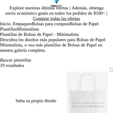
Diapositiva
Explore nuestras últimas ofertas | Además, obtenga
1
envío económico gratis en todos los pedidos de $100+ |
de
Comprar todas las ofertas
1
Inicio
Empaques
Bolsas para compras
Bolsas de Papel
...
Plantillas
Minimalista
Plantillas de Bolsas de Papel - Minimalista
Descubra los diseños más populares para Bolsas de Papel
Minimalista, o vea más plantillas de Bolsas de Papel en
nuestra galería completa.
Buscar plantillas
19 resultados
Filtros
Suba su propio diseño