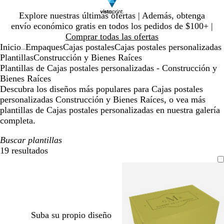
Diapositiva
Explore nuestras últimas ofertas | Además, obtenga
1
envío económico gratis en todos los pedidos de $100+ |
de
Comprar todas las ofertas
1
Inicio
Empaques
Cajas postales
Cajas postales personalizadas
...
Plantillas
Construcción y Bienes Raíces
Plantillas de Cajas postales personalizadas - Construcción y
Bienes Raíces
Descubra los diseños más populares para Cajas postales
personalizadas Construcción y Bienes Raíces, o vea más
plantillas de Cajas postales personalizadas en nuestra galería
completa.
Buscar plantillas
19 resultados
Filtros
Suba su propio diseño