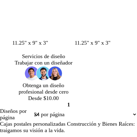
c
c
l
u
u
i
r
r
v
o
o
a
t
m
g
g
11.25" x 9" x 3"
11.25" x 9" x 3"
e
a
r
r
r
r
i
i
Servicios de diseño
r
r
s
s
Trabajar con un diseñador
a
ó
o
o
c
n
s
s
o
c
c
Obtenga un diseño
t
u
u
profesional desde cero
a
r
r
Desde $10.00
o
o
1
Página
Diseños por
1
página
Cajas postales personalizadas Construcción y Bienes Raíces:
traigamos su visión a la vida.