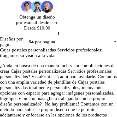
c
c
c
o
c
o
c
a
c
c
l
l
l
o
o
d
o
o
a
a
a
o
Obtenga un diseño
r
r
r
profesional desde cero
o
o
o
Desde $10.00
1
Página
Diseños por
1
página
Cajas postales personalizadas Servicios profesionales:
traigamos su visión a la vida.
¿Anda en busca de una manera fácil y sin complicaciones de
crear Cajas postales personalizadas Servicios profesionales
personalizados? VistaPrint está aquí para ayudarle. Contamos
con una amplia variedad de plantillas de Cajas postales
personalizadas totalmente personalizables, incluyendo
opciones con espacio para agregar imágenes personalizadas,
logotipos y mucho más. ¿Está trabajando con su propio
diseño personalizado? ¡No hay problema! Contamos con un
método para subir su propio diseño que le permite
adelantarse y enfocarse en las opciones de los productos