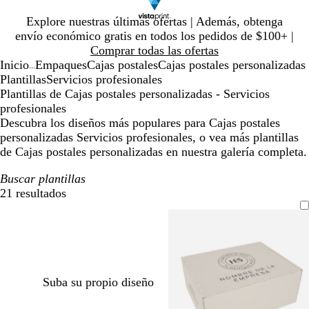
Diapositiva
Explore nuestras últimas ofertas | Además, obtenga
1
envío económico gratis en todos los pedidos de $100+ |
de
Comprar todas las ofertas
1
Inicio
Empaques
Cajas postales
Cajas postales personalizadas
...
Plantillas
Servicios profesionales
Plantillas de Cajas postales personalizadas - Servicios
profesionales
Descubra los diseños más populares para Cajas postales
personalizadas Servicios profesionales, o vea más plantillas
de Cajas postales personalizadas en nuestra galería completa.
Buscar plantillas
21 resultados
Filtros
Suba su propio diseño