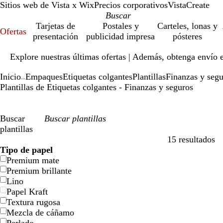
Sitios web de Vista x Wix
Precios corporativos
VistaCreate
Tarjetas de
Postales y
Carteles, lonas y
Ofertas
presentación
publicidad impresa
pósteres
Diapositiva
Explore nuestras últimas ofertas | Además, obtenga envío 
1
de
Inicio
Empaques
Etiquetas colgantes
Plantillas
Finanzas y segu
1
...
Plantillas de Etiquetas colgantes - Finanzas y seguros
Buscar
plantillas
15 resultados
Filtros
Tipo de papel
Premium mate
Premium brillante
Lino
Papel Kraft
Textura rugosa
Mezcla de cáñamo