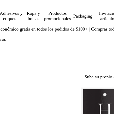
Adhesivos y
Ropa y
Productos
Invitaci
Packaging
etiquetas
bolsas
promocionales
artícul
económico gratis en todos los pedidos de $100+ |
Comprar toda
ros
Suba su propio 