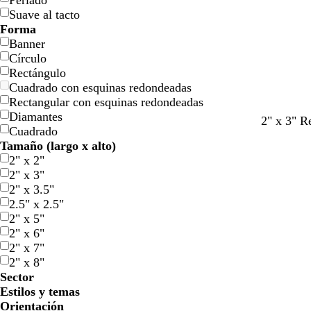
Perlado
Suave al tacto
Forma
Banner
Círculo
Rectángulo
Cuadrado con esquinas redondeadas
Rectangular con esquinas redondeadas
Diamantes
n
b
a
m
v
m
t
v
2" x 3" R
Cuadrado
e
l
z
a
e
a
e
e
Tamaño (largo x alto)
g
a
u
r
r
r
r
r
2" x 2"
r
n
l
r
d
r
r
d
2" x 3"
o
c
o
ó
e
ó
a
e
2" x 3.5"
o
s
n
b
n
c
a
2.5" x 2.5"
c
o
o
o
z
2" x 5"
u
s
s
t
u
2" x 6"
r
q
c
a
l
2" x 7"
o
u
u
a
2" x 8"
e
r
d
Sector
o
o
Estilos y temas
Orientación