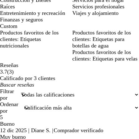
Construcción y Bienes
Servicios para el hogar
Raíces
Servicios profesionales
Entretenimiento y recreación
Viajes y alojamiento
Finanzas y seguros
Custom
Productos favoritos de los
Productos favoritos de los
clientes: Etiquetas
clientes: Etiquetas para
nutricionales
botellas de agua
Productos favoritos de los
clientes: Etiquetas para velas
Reseñas
3
3.7
(
3
)
reseñas
Calificado por 3 clientes
Mis
datos
Filtrar
de
por
búsqueda
Ordenar
por
5
Bueno
12 dic 2025
|
Diane S.
|
Comprador verificado
Muy bueno