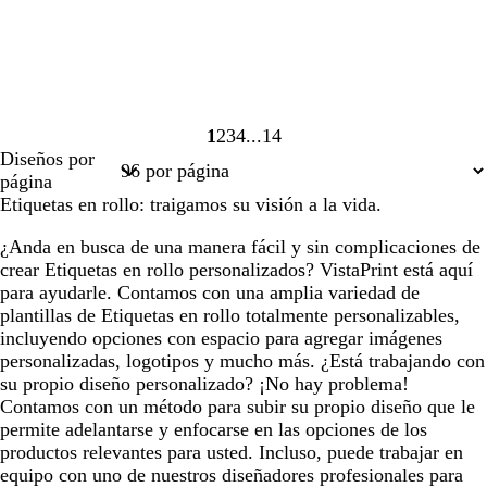
1
2
3
4
14
Página
Página
Página
Página
Página
Diseños por
1
2
3
4
14
página
Etiquetas en rollo: traigamos su visión a la vida.
¿Anda en busca de una manera fácil y sin complicaciones de
crear Etiquetas en rollo personalizados? VistaPrint está aquí
para ayudarle. Contamos con una amplia variedad de
plantillas de Etiquetas en rollo totalmente personalizables,
incluyendo opciones con espacio para agregar imágenes
personalizadas, logotipos y mucho más. ¿Está trabajando con
su propio diseño personalizado? ¡No hay problema!
Contamos con un método para subir su propio diseño que le
permite adelantarse y enfocarse en las opciones de los
productos relevantes para usted. Incluso, puede trabajar en
equipo con uno de nuestros diseñadores profesionales para