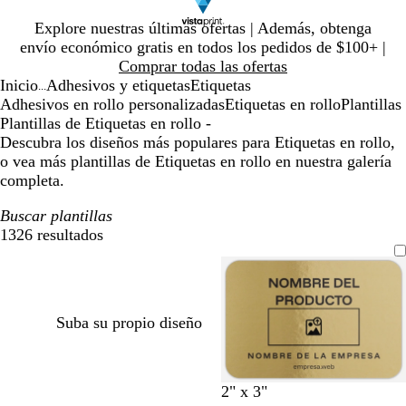
Diapositiva
Explore nuestras últimas ofertas | Además, obtenga
1
envío económico gratis en todos los pedidos de $100+ |
de
Comprar todas las ofertas
1
Inicio
Adhesivos y etiquetas
Etiquetas
...
Adhesivos en rollo personalizadas
Etiquetas en rollo
Plantillas
Plantillas de Etiquetas en rollo -
Descubra los diseños más populares para Etiquetas en rollo,
o vea más plantillas de Etiquetas en rollo en nuestra galería
completa.
Buscar plantillas
1326 resultados
Filtros
Suba su propio diseño
n
n
v
p
v
g
a
a
g
g
2" x 3"