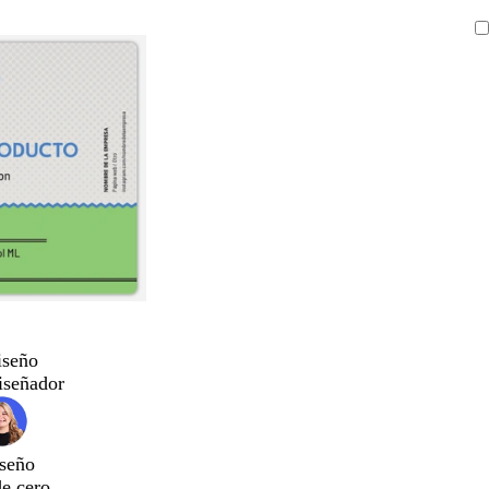
iseño
iseñador
seño
de cero