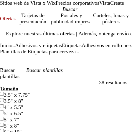
Sitios web de Vista x Wix
Precios corporativos
VistaCreate
Tarjetas de
Postales y
Carteles, lonas y
Ofertas
presentación
publicidad impresa
pósteres
Diapositiva
Explore nuestras últimas ofertas | Además, obtenga envío 
1
de
Inicio
Adhesivos y etiquetas
Etiquetas
Adhesivos en rollo per
1
...
Plantillas de Etiquetas para cerveza -
Buscar
plantillas
38 resultados
Filtros
Tamaño
3.5" x 7.75"
3.5" x 8"
4" x 5.5"
5" x 6.5"
5" x 7"
5" x 8"