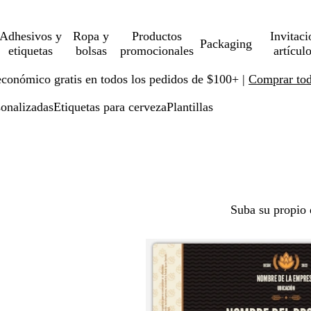
Adhesivos y
Ropa y
Productos
Invitaci
Packaging
etiquetas
bolsas
promocionales
artícul
económico gratis en todos los pedidos de $100+ |
Comprar toda
sonalizadas
Etiquetas para cerveza
Plantillas
Suba su propio 