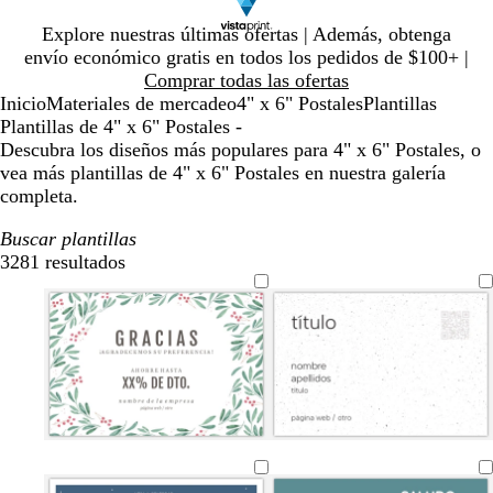
Diapositiva
Explore nuestras últimas ofertas | Además, obtenga
1
envío económico gratis en todos los pedidos de $100+ |
de
Comprar todas las ofertas
1
Inicio
Materiales de mercadeo
4" x 6" Postales
Plantillas
Plantillas de 4" x 6" Postales -
Descubra los diseños más populares para 4" x 6" Postales, o
vea más plantillas de 4" x 6" Postales en nuestra galería
completa.
Buscar plantillas
3281 resultados
Filtros
b
c
g
a
l
r
r
z