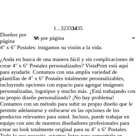
1
32
33
34
35
Página
Página
Página
Página
Página
Diseños por
1
32
33
34
35
página
4" x 6" Postales: traigamos su visión a la vida.
¿Anda en busca de una manera fácil y sin complicaciones de
crear 4" x 6" Postales personalizados? VistaPrint está aquí
para ayudarle. Contamos con una amplia variedad de
plantillas de 4" x 6" Postales totalmente personalizables,
incluyendo opciones con espacio para agregar imágenes
personalizadas, logotipos y mucho más. ¿Está trabajando con
su propio diseño personalizado? ¡No hay problema!
Contamos con un método para subir su propio diseño que le
permite adelantarse y enfocarse en las opciones de los
productos relevantes para usted. Incluso, puede trabajar en
equipo con uno de nuestros diseñadores profesionales para
crear un look totalmente original para su 4" x 6" Postales.
Todo lo que necesite, estamos listos para convertirlo en